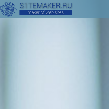
S1TEMAKER.RU
maker of web sites